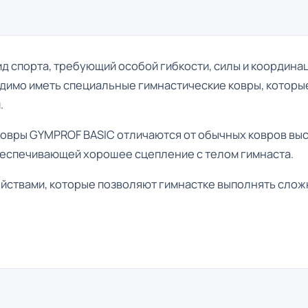
вид спорта, требующий особой гибкости, силы и координа
имо иметь специальные гимнастические ковры, которы
.
вры GYMPROF BASIC отличаются от обычных ковров высо
беспечивающей хорошее сцепление с телом гимнаста.
йствами, которые позволяют гимнастке выполнять слож