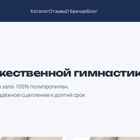
Каталог
Отзывы
О бренде
Блог
жественной гимнастик
 зала: 100% полипропилен,
адёжное сцепление и долгий срок