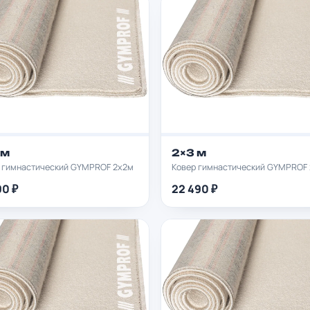
 м
2×3 м
 гимнастический GYMPROF 2х2м
Ковер гимнастический GYMPROF
90 ₽
22 490 ₽