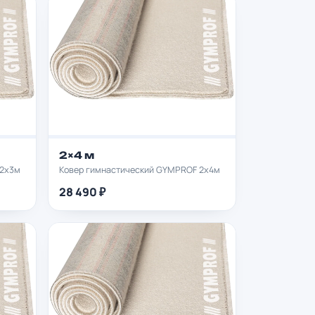
2×4 м
 2х3м
Ковер гимнастический GYMPROF 2х4м
28 490 ₽