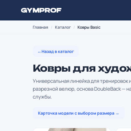
Главная
/
Каталог
/
Ковры Basic
←
Назад в каталог
Ковры для худо
Универсальная линейка для тренировок и
разрезной велюр, основа DoubleBack — н
службы.
Карточка модели с выбором размера →