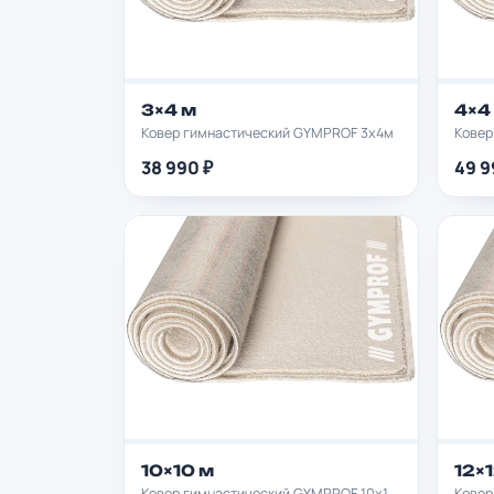
3×4 м
4×4
Ковер гимнастический GYMPROF 3х4м
Ковер
38 990 ₽
49 9
10×10 м
12×
Ковер гимнастический GYMPROF 10х10м