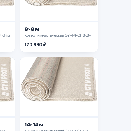
8×8 м
4х14м
Ковер гимнастический GYMPROF 8х8м
170 990 ₽
14×14 м
Ковер гимнастический GYMPROF 13х13м
Ковер гимнастический GYMPROF 14х14м