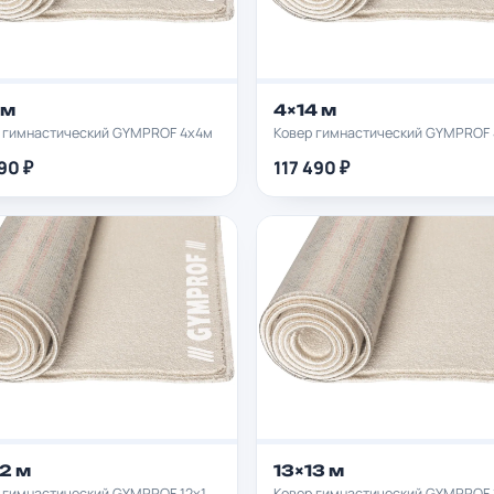
 м
4×14 м
 гимнастический GYMPROF 4х4м
Ковер гимнастический GYMPROF 
90 ₽
117 490 ₽
12 м
13×13 м
Ковер гимнастический GYMPROF 12х12м