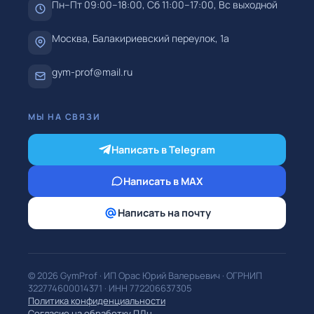
Пн–Пт 09:00–18:00, Сб 11:00–17:00, Вс выходной
Москва, Балакириевский переулок, 1а
gym-prof@mail.ru
МЫ НА СВЯЗИ
Написать в Telegram
Написать в MAX
Написать на почту
© 2026
GymProf
·
ИП Орас Юрий Валерьевич
· ОГРНИП
322774600014371
· ИНН
772206637305
Политика конфиденциальности
Согласие на обработку ПДн