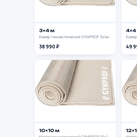
3×4 м
4×4
Ковер гимнастический GYMPROF 3х4м
Ковер
38 990 ₽
49 9
10×10 м
12×
Ковер гимнастический GYMPROF 10х10м