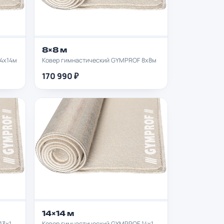
8×8 м
4х14м
Ковер гимнастический GYMPROF 8х8м
170 990 ₽
14×14 м
Ковер гимнастический GYMPROF 13х13м
Ковер гимнастический GYMPROF 14х14м