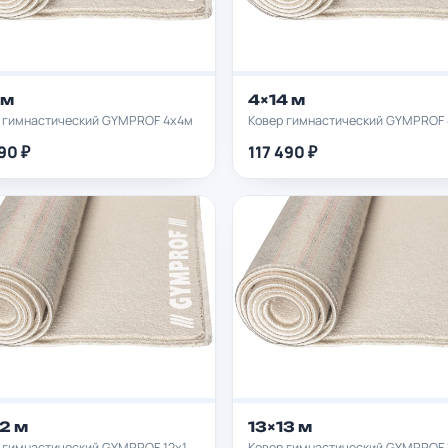
 м
4×14 м
 гимнастический GYMPROF 4х4м
Ковер гимнастический GYMPROF 
90 ₽
117 490 ₽
12 м
13×13 м
Ковер гимнастический GYMPROF 12х12м