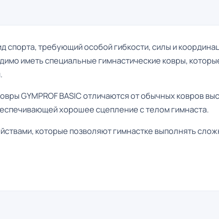
вид спорта, требующий особой гибкости, силы и координа
имо иметь специальные гимнастические ковры, которы
.
вры GYMPROF BASIC отличаются от обычных ковров высо
беспечивающей хорошее сцепление с телом гимнаста.
йствами, которые позволяют гимнастке выполнять слож