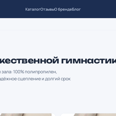
Каталог
Отзывы
О бренде
Блог
жественной гимнастик
 зала: 100% полипропилен,
адёжное сцепление и долгий срок