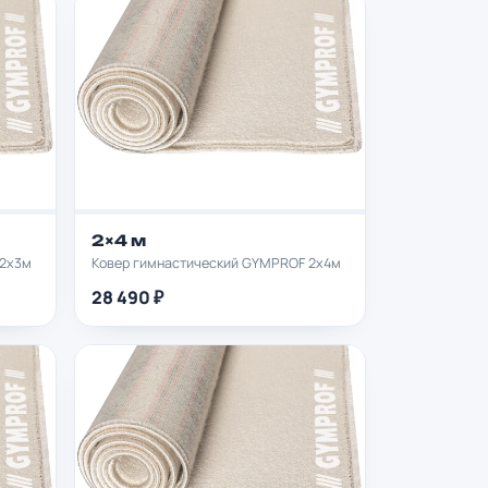
2×4 м
 2х3м
Ковер гимнастический GYMPROF 2х4м
28 490 ₽