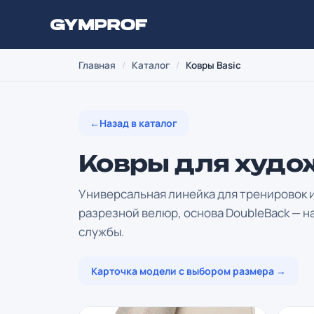
Главная
/
Каталог
/
Ковры Basic
←
Назад в каталог
Ковры для худо
Универсальная линейка для тренировок и
разрезной велюр, основа DoubleBack — н
службы.
Карточка модели с выбором размера →