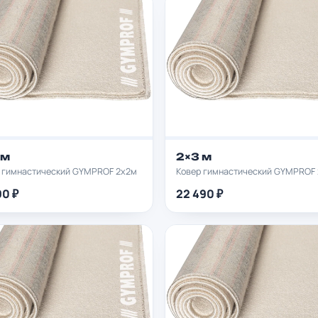
 м
2×3 м
 гимнастический GYMPROF 2х2м
Ковер гимнастический GYMPROF
90 ₽
22 490 ₽