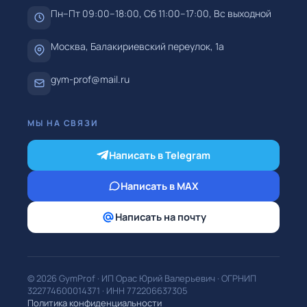
Пн–Пт 09:00–18:00, Сб 11:00–17:00, Вс выходной
Москва, Балакириевский переулок, 1а
gym-prof@mail.ru
МЫ НА СВЯЗИ
Написать в Telegram
Написать в MAX
Написать на почту
© 2026
GymProf
·
ИП Орас Юрий Валерьевич
· ОГРНИП
322774600014371
· ИНН
772206637305
Политика конфиденциальности