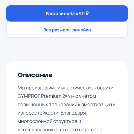
поролона повышенной упругости коврики сохраняют
форму даже при интенсивных тренировках. Внешнее
В корзину
33 490 ₽
покрытие выполнено из прочного ПВХ-тента,
устойчивого к трению и влаге, что делает изделие
долговечным и безопасным.
Все размеры линейки
Описание
Мы производим гимнастические коврики
GYMPROF Premium 2×4 м с учётом
повышенных требований к амортизации и
износостойкости. Благодаря
многослойной структуре и
использованию плотного поролона