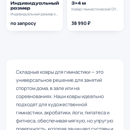
Индивидуальный
3×4 м
размер
Ковер гимнастический GYMPROF 3х4м
Индивидуальный размер ковра soft
по запросу
38 990 ₽
Складные ковры для гимнастики — это
универсальное решение для занятий
спортом дома, в зале или на
соревнованиях. Наши ковры идеально
подходят для художественной
гимнастики, акробатики, йоги, пилатеса и
фитнеса, обеспечивая мягкую, но упругую
поверхность, которая защищает суставы и